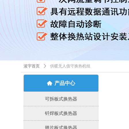
浚宇首页
ꄲ
供暖无人值守换热机组
产品中心
낀
可拆板式换热器
钎焊板式换热器
翅片板式换热器