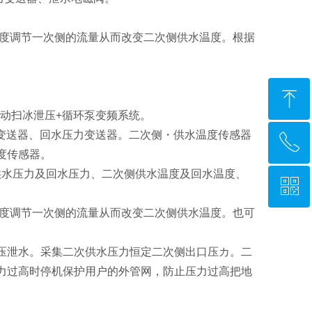
度调节一次侧的流量从而改变二次侧供水温度。根据
ꁸ
动扫冰泄压
+
循环泵变频系统。
变送器、回水压力变送器。二次侧
・
供水温度传感器
ꂅ
回到顶部
度传感器。
供水压力及回水压力、二次侧供水温度及回水温度、
ꀥ
15333257787
度调节一次侧的流量从而改变二次侧供水温度。也可
微信二维码
压泄水。采集二次供水压力恒定二次侧出口压カ。二
力过高时停机保护用户的外管网，防止压力过高把地