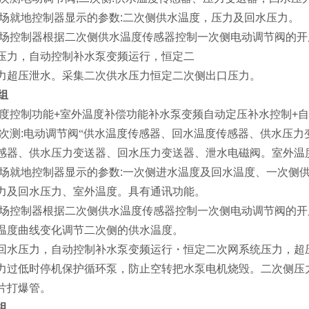
场就地控制器显示的参数
:
二次侧供水温度，压力及回水压力。
场控制器根据二次侧供水温度传感器控制一次侧电动调节阀的开
压力，自动控制补水泵变频运行，恒定二
力超压泄水。采集二次供水压力恒定二次侧出口压力。
组
度控制功能
+
室外温度补偿功能补水泵变频自动定压补水控制
+
自
次测
:
电动调节阀“供水温度传感器、回水温度传感器、供水压力
感器、供水压力变送器、回水压力变送器、泄水电磁阀。室外温
场就地控制器显示的参数
:
一次侧进水温度及回水温度、一次侧
力及回水压力、室外温度。具有通讯功能。
场控制器根据二次侧供水温度传感器控制一次侧电动调节阀的开
温度曲线变化调节二次侧的供水温度。
回水压力，自动控制补水泵变频运行
・
恒定二次网系统压力，超
力过低时停机保护循环泵，防止空转把水泵电机烧毁。二次侧压
片打爆管。
组