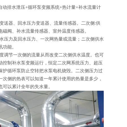
自动排水泄压+循环泵变频系统+热计量+补水流量计
变送器、回水压力变送器、流量传感器。二次侧:供
电磁阀、补水流量传感器、室外温度传感器。
供水压力及回水压力、一次网热量或流量；ニ次侧供水
讯功能。
开度调节一次侧的流量从而改变二次侧供水温度。也可
动控制补水泵变频运行，恒定二次网系统压力、超压
保护循环泵防止空转把水泵电机烧毁。二次侧压力过
一次侧的热表可以知道一年累计使用的热量是多少，
也可以累计全年的失水量。