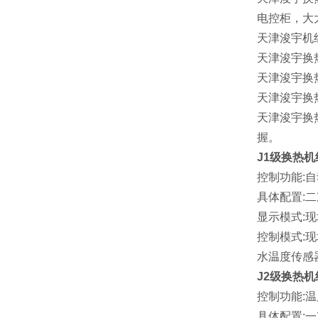
电控柜，大
天津浚宇机
天津浚宇换
天津浚宇换
天津浚宇换
天津浚宇换
握。
J1
级换热机
控制功能
:
自
具体配置
:
二
显示模式
:
现
控制模式
:
现
水温度传感
J2
级换热机
控制功能
:
温
具体配置
:
一