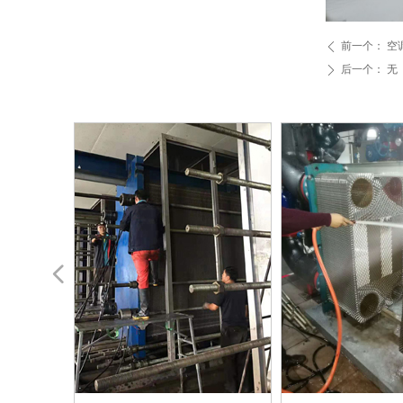
前一个：
空
ꄴ
后一个：
无
ꄲ
넳