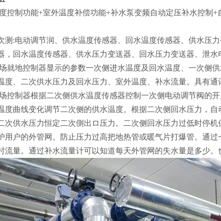
温度控制功能+室外温度补偿功能+补水泵变频自动定压补水控制+
次测:电动调节润、供水温度传感器、回水温度传感器、供水压力
器，回水温度传感器、供水压力变送器、回水压力变送器、泄水
现场就地控制器显示的参数一次侧进水温度及回水温度、一次侧
温度、二次供水压力及回水压力、室外温度、补水流量。具有通
现场控制器根据二次侧供水温度传感器控制一次侧电动调节阀的
温度曲线变化调节二次侧的供水温度。根据二次侧回水压力，自
二次供水压力恒定二次側出ロ压力。二次侧回水压力过低时停机
护用户的外管网。防止压力过高把地热管或暖气片打爆管。通过
时流量。通过补水流量计可以知道每天外管网的失水量是多少。