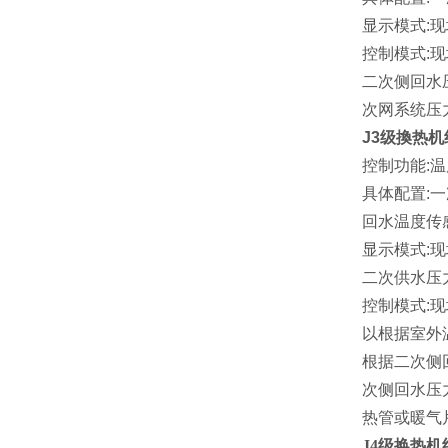
显示模式
:
现
控制模式
:
现
二次侧回水
次网系统压
J3
级換热机
控制功能
:
温
具体配置
:
一
回水温度传
显示模式
:
现
二次供水压
控制模式
:
现
以根据室外
根据二次侧
次侧回水压
热管或暖气
J4
级换热机