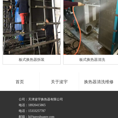
넳
板式换热器拆装
板式换热器清洗
首页
关于浚宇
换热器清洗维修
公司：天津浚宇换热器有限公司
电话：18920415865
电话：15333257787
邮箱：li@junyuhuanre.com