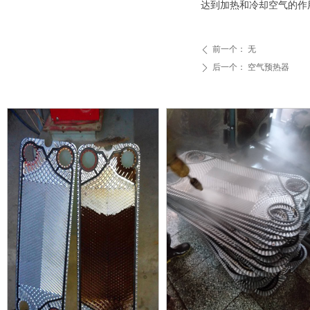
达到加热和冷却空气的作
前一个：
无
ꄴ
后一个：
空气预热器
ꄲ
넳