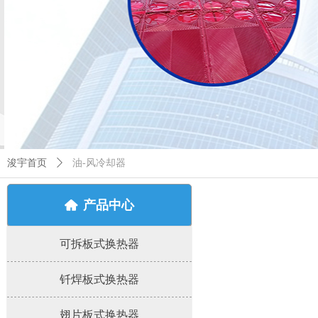
浚宇首页
ꄲ
油-风冷却器
产品中心
낀
可拆板式换热器
钎焊板式换热器
翅片板式换热器