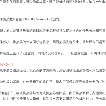
了避免任何泄露，可以确保故障的部位能够快速识别和修复，这是一种非
：
系数K值在3000-6000W/m2.oC范围内。
卸，通过调节换热板的数目或者更流程就可以得到适合的传热效果和容量
体积小，换热器的外表面积也很小，因而热损失也很小，通常设备不需要
封装置上设计了2道密封，同时又设有信号孔，一旦泄露发生，可将其排
源的利用
几乎是全逆流流动，以及高的传热效果，用它回收低温余热或利用低温热
护
结构极为紧凑，在热量相等的条件下，所占空间仅为管壳式换热器的1/2~1
的前提下，板式换热器与管壳式换热器相比较，由于换热面积，占地面积
、动力消耗等费用大大降低，特别是当需要采用昂贵的材料时，由于效率