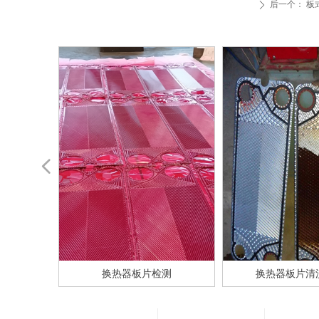
后一个：
板
ꄲ
넳
换热机组
式换热器
式换热器
换热器
热机组
热机组
换热器
热器
热器
热器
机组
热器
热器
热器
热器
热器
热器
热器
洗
洗
装
洗
器
器
器
器
器
器
器
器
器
器
组
垫
换热器板片检测
换热器板片清