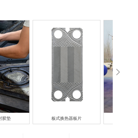
넲
封胶垫
板式换热器板片
分集