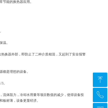
常节能的换热器应用。
。
保温。
出热换器外部，即防止了二种介质相混，又起到了安全报警
源都是理想的设备。
ꁸ
/3。
ꂅ
回到顶部
，流体阻力，冷却水用量等项目数值的减少，使得设备投
和板材薄，设备更显经济。