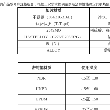
的产品型号和规格组合，根据工况需求提供量多经济和性能稳定的换热解
板片材质
不锈钢（
304/316/316L）
净水、
钛及钛肥（
Ti/Ti-pd）
254SMO
稀硫酸、稀
HASTELLOY（C276/D205/B2G）
镍（
Ni）
ALLOY
需
密封垫材质
使用温度
NBR
-15至+130
HNBR
-15至+160
EPDM
-25至+150
HEPDM
-25至+180