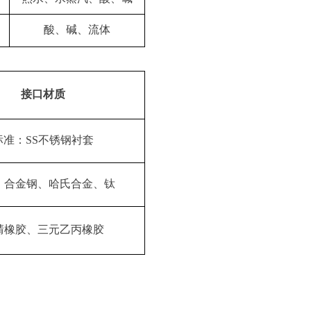
酸、碱、流体
接口材质
标准：
SS不锈钢衬套
：合金钢、哈氏合金、钛
腈橡胶、三元乙丙橡胶