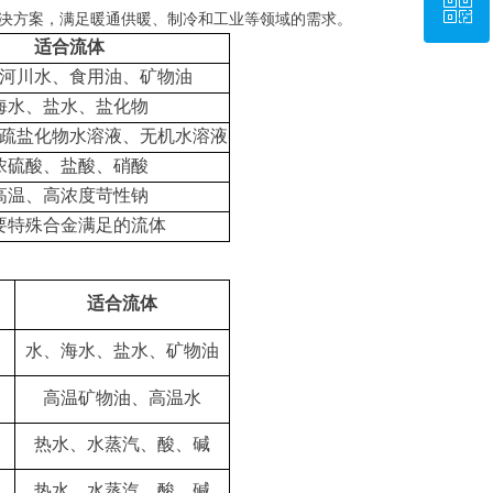
ꀥ
15333257787
决方案，满足暖通供暖、制冷和工业等领域的需求。
适合流体
微信二维码
河川水、食用油、矿物油
海水、盐水、盐化物
疏盐化物水溶液、无机水溶液
浓硫酸、盐酸、硝酸
高温、高浓度苛性钠
要特殊合金满足的流体
适合流体
水、海水、盐水、矿物油
高温矿物油、高温水
热水、水蒸汽、酸、碱
热水、水蒸汽、酸、碱