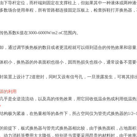
由下导杆定位，而杆端则固定在支撑柱上，但如果其中一种液体或两种液
多数场合使用单程，所有管路都连接固定压板上，检查拆鞋打开换热器，
：
系数K值在3000-6000W/m2.oC范围内。
卸，通过调节换热板的数目或者更流程就可以得到适合的传热效果和容量
体积小，换热器的外表面积也很小，因而热损失也很小，通常设备不需要
封装置上设计了2道密封，同时又设有信号孔，一旦泄露发生，可将其排
源的利用
几乎是全逆流流动，以及高的传热效果，用它回收低温余热或利用低温热
护
结构极为紧凑，在热量相等的条件下，所占空间仅为管壳式换热器的1/2~1
的前提下，板式换热器与管壳式换热器相比较，由于换热面积，占地面积
、动力消耗等费用大大降低，特别是当需要采用昂贵的材料时，由于效率