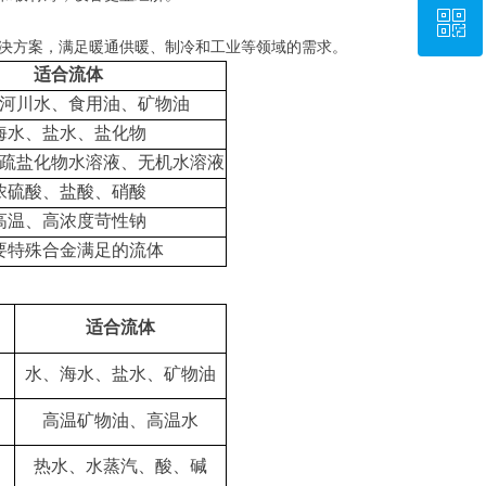
ꀥ
15333257787
决方案，满足暖通供暖、制冷和工业等领域的需求。
适合流体
微信二维码
河川水、食用油、矿物油
海水、盐水、盐化物
疏盐化物水溶液、无机水溶液
浓硫酸、盐酸、硝酸
高温、高浓度苛性钠
要特殊合金满足的流体
适合流体
水、海水、盐水、矿物油
高温矿物油、高温水
热水、水蒸汽、酸、碱